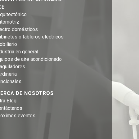
CE
quitectónico
utomotriz
lectro domésticos
binetes o tableros eléctricos
biliario
dustria en general
uipos de aire acondicionado
aquiladores
rdinería
uncionales
ERCA DE NOSOTROS
tra Blog
ontáctanos
róximos eventos