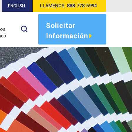
LLÁMENOS:
888-778-5994
ENGLISH
Solicitar
tos
Información
ado