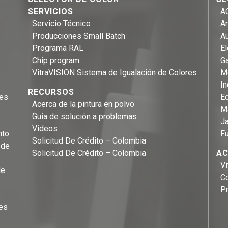
SERVICIOS
A
Servicio Técnico
Ar
Producciones Small Batch
A
Programa RAL
E
Chip program
Ga
VitraVISION Sistema de Igualación de Colores
Mo
In
RECURSOS
les
Eq
Acerca de la pintura en polvo
M
Guía de solución a problemas
Ja
Videos
nto
F
Solicitud De Crédito – Colombia
 de
Solicitud De Crédito – Colombia
AC
Vi
de
C
P
es