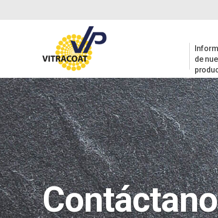
Inform
de nue
produ
Contáctano