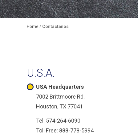
Home
/
Contáctanos
U.S.A.
USA Headquarters
7002 Brittmoore Rd.
Houston, TX 77041
Tel: 574-264-6090
Toll Free: 888-778-5994