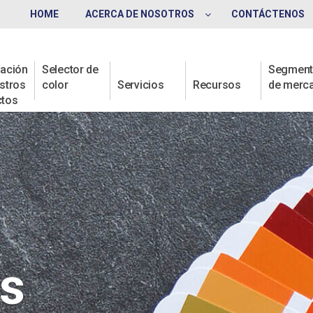
HOME
ACERCA DE NOSOTROS
CONTÁCTENOS
ación
Selector de
Segmen
stros
color
Servicios
Recursos
de merc
ctos
s