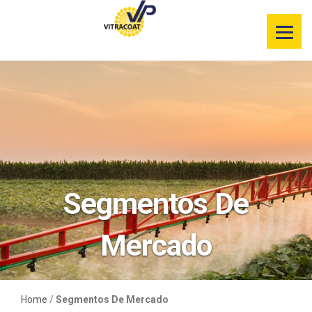
Información de
nuestros
productos
Selector de
color
Servicios
Recursos
Segmentos De
Segmentos de
mercado
Mercado
Home
/
Segmentos De Mercado