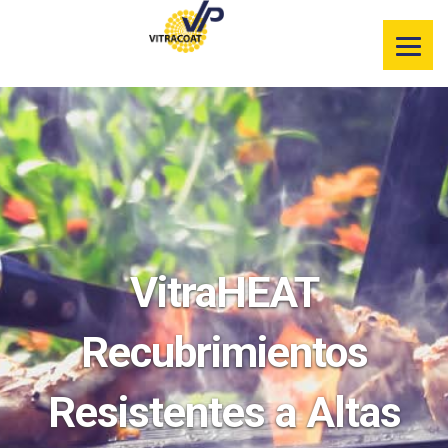
Información de
nuestros
productos
Selector de
color
Servicios
Recursos
VitraHEAT
Segmentos de
mercado
Recubrimientos
Resistentes a Altas