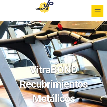
Información de
nuestros
productos
Selector de
color
Servicios
Recursos
VitraBOND
Segmentos de
mercado
Recubrimientos
Metálicos