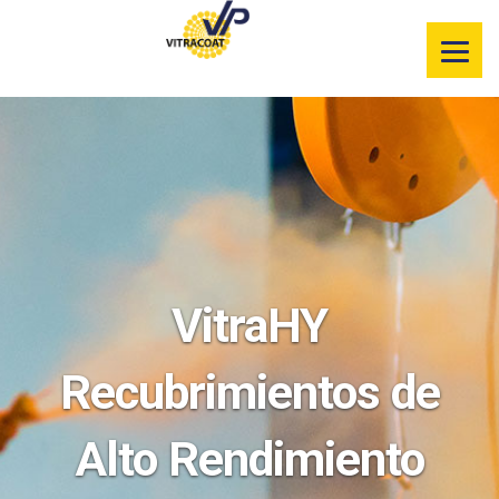
Información de
nuestros
productos
Selector de
color
Servicios
Recursos
VitraHY
Segmentos de
mercado
Recubrimientos de
Alto Rendimiento