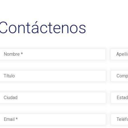
Contáctenos
Nombre
*
First
ítulo
Compañ
iudad
Estado
mail
*
Teléfon