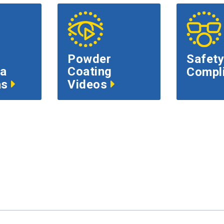
Powder
Safety
 a
Coating
Compl
as
Videos