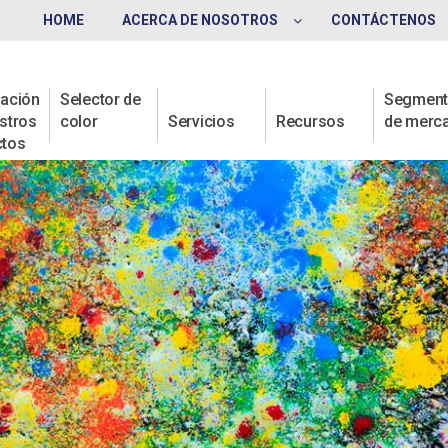
HOME
ACERCA DE NOSOTROS
CONTÁCTENOS
ación
Selector de
Segmen
stros
color
Servicios
Recursos
de merc
ctos