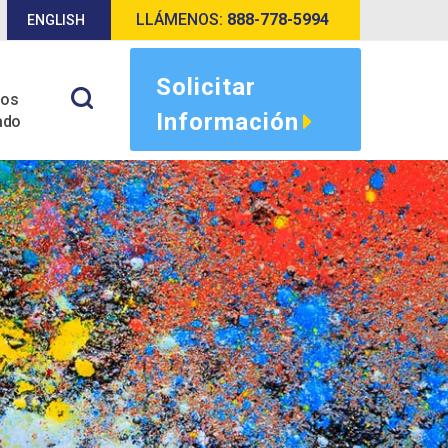
LLÁMENOS:
888-778-5994
ENGLISH
Solicitar
tos
Información
ado