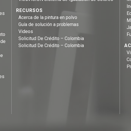
In
RECURSOS
les
Eq
Acerca de la pintura en polvo
M
Guía de solución a problemas
Ja
Videos
nto
F
Solicitud De Crédito – Colombia
 de
Solicitud De Crédito – Colombia
AC
Vi
de
C
P
es