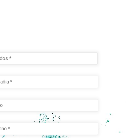
Last
ía
*
o
*