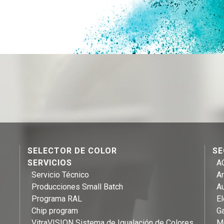
SELECTOR DE COLOR
SE
SERVICIOS
A
Servicio Técnico
Ar
Producciones Small Batch
A
Programa RAL
E
Chip program
Ga
VitraVISION Sistema de Igualación de Colores
Mo