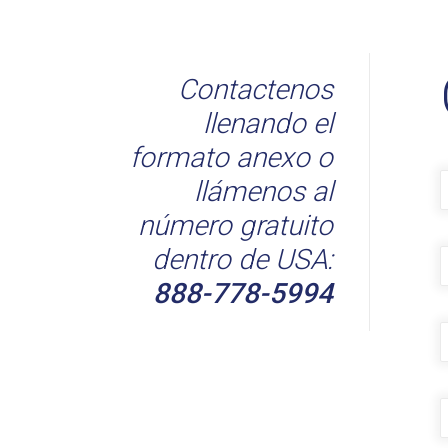
Contactenos
llenando el
formato anexo o
llámenos al
número gratuito
T
dentro de USA:
888-778-5994
C
E