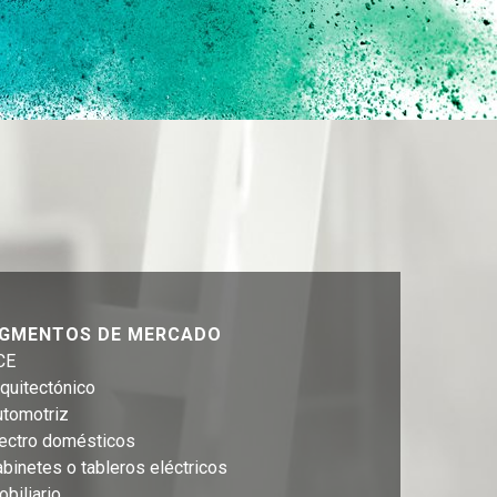
GMENTOS DE MERCADO
CE
quitectónico
utomotriz
lectro domésticos
binetes o tableros eléctricos
biliario