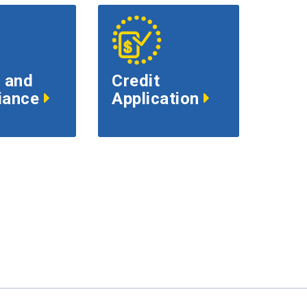
 and
Credit
iance
Application