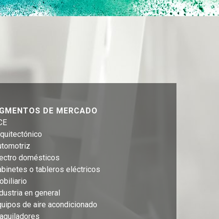
GMENTOS DE MERCADO
CE
quitectónico
utomotriz
lectro domésticos
binetes o tableros eléctricos
biliario
dustria en general
uipos de aire acondicionado
aquiladores