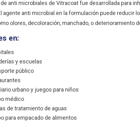
a de anti microbiales de Vitracoat fue desarrollada para i
 El agente anti microbial en la formulación puede reducir
omo olores, decoloración, manchado, o deterioramiento 
es en:
itales
derías y escuelas
sporte público
aurantes
iario urbano y juegos para niños
po médico
tas de tratamiento de aguas
po para empacado de alimentos