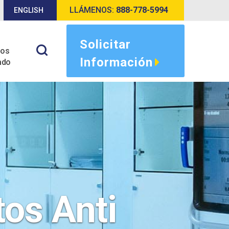
LLÁMENOS:
888-778-5994
ENGLISH
Solicitar
tos
Información
ado
os Anti