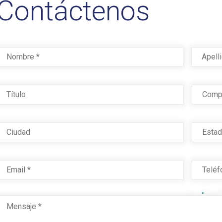
Contáctenos
Nombre
*
First
ítulo
Compañ
iudad
Estado
mail
*
Teléfon
Mensaje
*