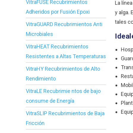
VitraFUSE Recubrimientos
La líne
Adheridos por Fusión Epoxi
y alga.
tales c
VitraGUARD Recubrimientos Anti
Microbiales
Ideal
VitraHEAT Recubrimientos
Hosp
Resistentes a Altas Temperaturas
Guar
Tran
VitraHY Recubrimientos de Alto
Rest
Rendimiento
Mobil
VitraLE Recubrimie ntos de bajo
Equi
consume de Energía
Plan
Equi
VitraSLIP Recubrimientos de Baja
Fricción