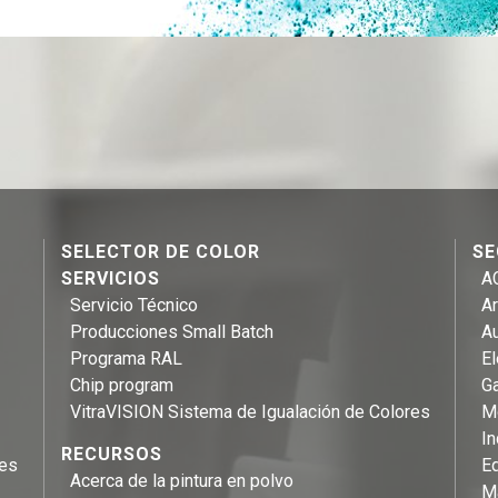
SELECTOR DE COLOR
SE
SERVICIOS
A
Servicio Técnico
Ar
Producciones Small Batch
A
Programa RAL
E
Chip program
Ga
VitraVISION Sistema de Igualación de Colores
Mo
In
RECURSOS
les
Eq
Acerca de la pintura en polvo
M