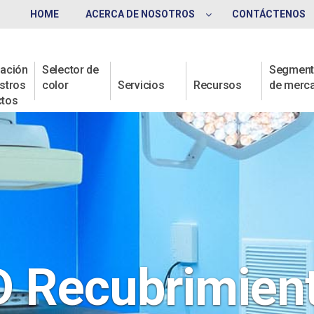
HOME
ACERCA DE NOSOTROS
CONTÁCTENOS
ación
Selector de
Segmen
stros
color
Servicios
Recursos
de merc
ctos
 Recubrimient