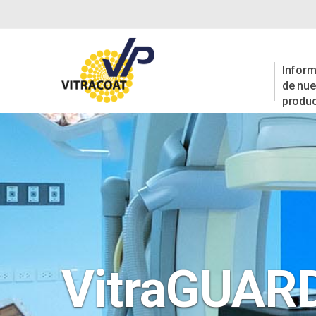
Inform
de nue
produ
VitraGUARD