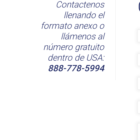
Contactenos
llenando el
formato anexo o
llámenos al
número gratuito
T
dentro de USA:
888-778-5994
C
E