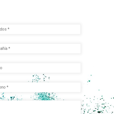
Last
ía
*
o
*